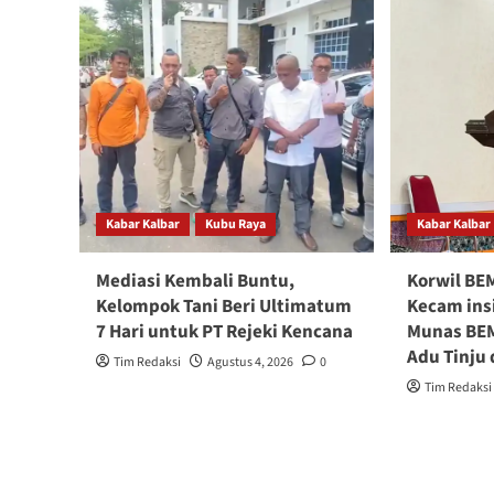
Kabar Kalbar
Kubu Raya
Kabar Kalbar
Mediasi Kembali Buntu,
Korwil BEM
Kelompok Tani Beri Ultimatum
Kecam ins
7 Hari untuk PT Rejeki Kencana
Munas BEM
Adu Tinju 
Tim Redaksi
Agustus 4, 2026
0
Tim Redaksi