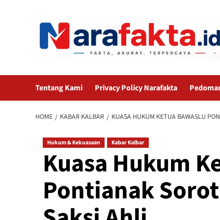
Skip
to
content
Tentang Kami
Privacy Policy Narafakta
Pedoman 
HOME
KABAR KALBAR
KUASA HUKUM KETUA BAWASLU PONT
Hukum & Kekuasaan
Kabar Kalbar
Kuasa Hukum Ke
Pontianak Sorot
Saksi Ahli