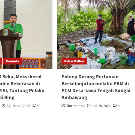
Pemuda
Kabar Kalbar
 Seka, Meksi kerol
Polnep Dorong Pertanian
iden Kekerasan di
Berkelanjutan melalui PKM di
 SI, Tantang Pelaku
PCM Desa Jawa Tengah Sungai
di Ring
Ambawang
Agustus 2, 2026
0
Tim Redaksi
Juli 28, 2026
0