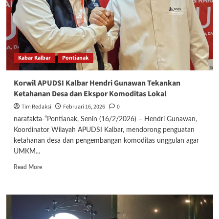
Budaya
Perkuat
Toleransi
Sambut
Ramadhan
Kabar Kalbar
Pontianak
Korwil APUDSI Kalbar Hendri Gunawan Tekankan
Ketahanan Desa dan Ekspor Komoditas Lokal
Tim Redaksi
Februari 16, 2026
0
narafakta-“Pontianak, Senin (16/2/2026) – Hendri Gunawan,
Koordinator Wilayah APUDSI Kalbar, mendorong penguatan
ketahanan desa dan pengembangan komoditas unggulan agar
UMKM...
Read
Read More
more
about
Korwil
APUDSI
Kalbar