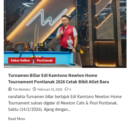
KNPI
Pontianak
Soroti
Tata
Kelola
dan
Kesenjangan
Sosial,
Singgung
Banyaknya
Pengemis
Kabar Kalbar
Pontianak
Turnamen Biliar Edi Kamtono Newton Home
Tournament Pontianak 2026 Cetak Bibit Atlet Baru
Tim Redaksi
Februari 15, 2026
0
narafakta-Turnamen biliar bertajuk Edi Kamtono Newton Home
Tournament sukses digelar di Newton Cafe & Pool Pontianak,
Sabtu (14/2/2026). Ajang dengan...
Read
Read More
more
about