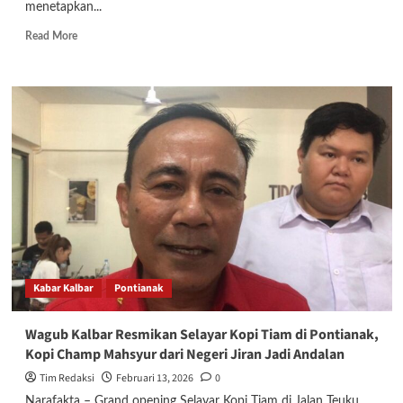
menetapkan...
Read
Read More
more
about
PDPM
Kota
Pontianak
Usung
Tema
“Taawun
untuk
Kota
Pontianak”
dalam
Pelantikan,
Tekankan
Kabar Kalbar
Pontianak
Semangat
Kolaborasi
Wagub Kalbar Resmikan Selayar Kopi Tiam di Pontianak,
Kopi Champ Mahsyur dari Negeri Jiran Jadi Andalan
Tim Redaksi
Februari 13, 2026
0
Narafakta – Grand opening Selayar Kopi Tiam di Jalan Teuku