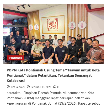
Turnamen
Biliar
Edi
Kamtono
Newton
Home
Tournament
Pontianak
2026
Cetak
Bibit
Atlet
Pontianak
Baru
PDPM Kota Pontianak Usung Tema “Taawun untuk Kota
Pontianak” dalam Pelantikan, Tekankan Semangat
Kolaborasi
Tim Redaksi
Februari 13, 2026
0
narafakta– Pimpinan Daerah Pemuda Muhammadiyah Kota
Pontianak (PDPM) menggelar rapat persiapan pelantikan
kepengurusan di Pontianak, Jumat (13/2/2026). Rapat tersebut