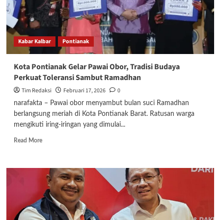
Kabar Kalbar
Pontianak
Kota Pontianak Gelar Pawai Obor, Tradisi Budaya
Perkuat Toleransi Sambut Ramadhan
Tim Redaksi
Februari 17, 2026
0
narafakta – Pawai obor menyambut bulan suci Ramadhan
berlangsung meriah di Kota Pontianak Barat. Ratusan warga
mengikuti iring-iringan yang dimulai...
Read
Read More
more
about
Kota
Pontianak
Gelar
Pawai
Obor,
Tradisi