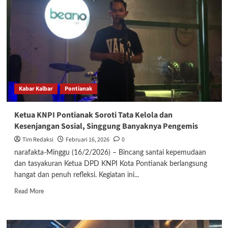
Hendri
Gunawan
Tekankan
Ketahanan
Desa
dan
Ekspor
Komoditas
Lokal
Kabar Kalbar
Pontianak
Ketua KNPI Pontianak Soroti Tata Kelola dan
Kesenjangan Sosial, Singgung Banyaknya Pengemis
Tim Redaksi
Februari 16, 2026
0
narafakta-Minggu (16/2/2026) – Bincang santai kepemudaan
dan tasyakuran Ketua DPD KNPI Kota Pontianak berlangsung
hangat dan penuh refleksi. Kegiatan ini...
Read
Read More
more
about
Ketua