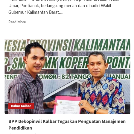
Umar, Pontianak, berlangsung meriah dan dihadiri Wakil
Gubernur Kalimantan Barat,...
Read
Read More
more
about
Wagub
Kalbar
Resmikan
Selayar
Kopi
Tiam
di
Pontianak,
Kopi
Champ
Mahsyur
dari
Kabar Kalbar
Negeri
Jiran
Jadi
BPP Dekopinwil Kalbar Tegaskan Penguatan Manajemen
Andalan
Pendidikan