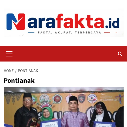
Skip
to
content
Primary
Menu
HOME
PONTIANAK
Pontianak