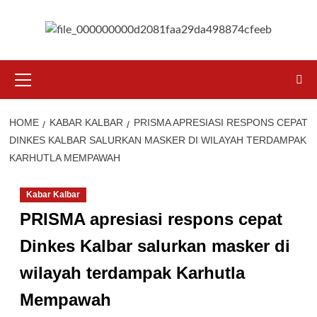
Skip
to
content
Primary
Menu
HOME
KABAR KALBAR
PRISMA APRESIASI RESPONS CEPAT
DINKES KALBAR SALURKAN MASKER DI WILAYAH TERDAMPAK
KARHUTLA MEMPAWAH
Kabar Kalbar
PRISMA apresiasi respons cepat
Dinkes Kalbar salurkan masker di
wilayah terdampak Karhutla
Mempawah