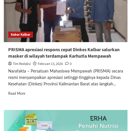
Gratis
untuk
Warga
Sungai
Pinyuh
Kabar Kalbar
PRISMA apresiasi respons cepat Dinkes Kalbar salurkan
masker di wilayah terdampak Karhutla Mempawah
Tim Redaksi
Februari 13, 2026
0
Narafakta – Persatuan Mahasiswa Mempawah (PRISMA) secara
resmi menyampaikan apresiasi setinggi-tingginya kepada Dinas
Kesehatan (Dinkes) Provinsi Kalimantan Barat atas langkah...
Read
Read More
more
about
PRISMA
apresiasi
respons
cepat