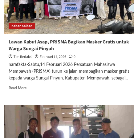
Kabar Kalbar
Lawan Kabut Asap, PRISMA Bagikan Masker Gratis untuk
Warga Sungai Pinyuh
Tim Redaksi
Februari 14, 2026
0
narafakta-Sabtu,14 Februari 2026 Persatuan Mahasiswa
Mempawah (PRISMA) turun ke jalan membagikan masker gratis
kepada warga Sungai Pinyuh, Kabupaten Mempawah, sebagai...
Read
Read More
more
about
Lawan
Kabut
Asap,
PRISMA
Bagikan
Masker