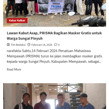
Kabar Kalbar
Lawan Kabut Asap, PRISMA Bagikan Masker Gratis untuk
Warga Sungai Pinyuh
Tim Redaksi
Februari 14, 2026
0
narafakta-Sabtu,14 Februari 2026 Persatuan Mahasiswa
Mempawah (PRISMA) turun ke jalan membagikan masker gratis
kepada warga Sungai Pinyuh, Kabupaten Mempawah, sebagai...
Read
Read More
more
about
Lawan
Kabut
Asap,
PRISMA
Bagikan
Masker