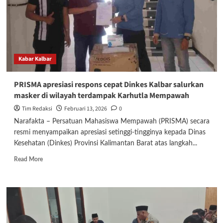
Gratis
untuk
Warga
Sungai
Pinyuh
Kabar Kalbar
PRISMA apresiasi respons cepat Dinkes Kalbar salurkan
masker di wilayah terdampak Karhutla Mempawah
Tim Redaksi
Februari 13, 2026
0
Narafakta – Persatuan Mahasiswa Mempawah (PRISMA) secara
resmi menyampaikan apresiasi setinggi-tingginya kepada Dinas
Kesehatan (Dinkes) Provinsi Kalimantan Barat atas langkah...
Read
Read More
more
about
PRISMA
apresiasi
respons
cepat