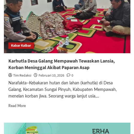
Dinkes
Kalbar
salurkan
masker
di
wilayah
terdampak
Karhutla
Kabar Kalbar
Mempawah
Karhutla Desa Galang Mempawah Tewaskan Lansia,
Korban Meninggal Akibat Paparan Asap
Tim Redaksi
Februari 10, 2026
0
Narafakta–Kebakaran hutan dan lahan (karhutla) di Desa
Galang, Kecamatan Sungai Pinyuh, Kabupaten Mempawah,
menelan korban jiwa. Seorang warga lanjut usia,...
Read
Read More
more
about
Karhutla
Desa
Galang