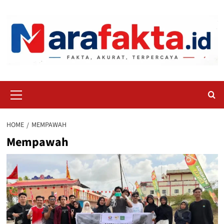
Skip
to
content
Primary
Menu
HOME
MEMPAWAH
Mempawah