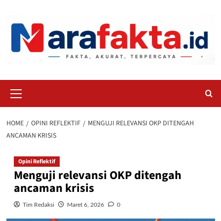
Skip
to
content
Primary
Menu
HOME
OPINI REFLEKTIF
MENGUJI RELEVANSI OKP DITENGAH
ANCAMAN KRISIS
Opini Reflektif
Menguji relevansi OKP ditengah
ancaman krisis
Tim Redaksi
Maret 6, 2026
0