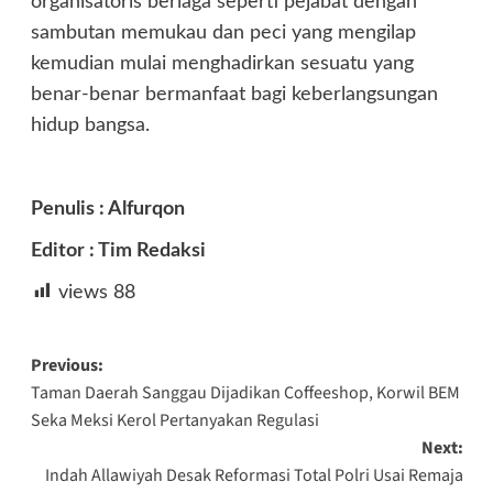
organisatoris berlaga seperti pejabat dengan
sambutan memukau dan peci yang mengilap
kemudian mulai menghadirkan sesuatu yang
benar-benar bermanfaat bagi keberlangsungan
hidup bangsa.
Penulis : Alfurqon
Editor : Tim Redaksi
views
88
Post
Previous:
Taman Daerah Sanggau Dijadikan Coffeeshop, Korwil BEM
navigation
Seka Meksi Kerol Pertanyakan Regulasi
Next:
Indah Allawiyah Desak Reformasi Total Polri Usai Remaja