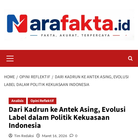
Skip
to
content
Primary
Menu
HOME
OPINI REFLEKTIF
DARI KADRUN KE ANTEK ASING, EVOLUSI
LABEL DALAM POLITIK KEKUASAAN INDONESIA
Analisis
Opini Reflektif
Dari Kadrun ke Antek Asing, Evolusi
Label dalam Politik Kekuasaan
Indonesia
Tim Redaksi
Maret 16, 2026
0