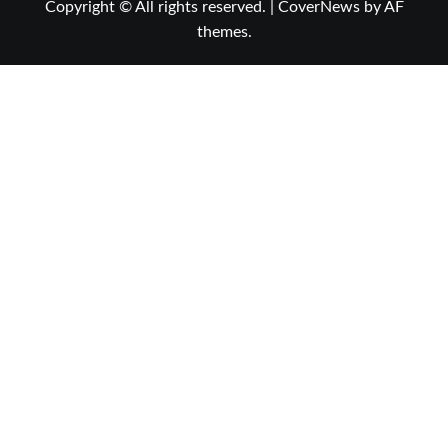
Copyright © All rights reserved.
|
CoverNews
by AF
themes.