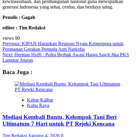
kewirausahaan, dan pembangunan nasional guna mewujudkan
generasi Indonesia yang sehat, cerdas, dan berdaya saing.
Penulis : Gagah
editor : Tim Redaksi
views
90
Post
Previous:
KIPAN Harapkan Respons Nyata Kemenpora untuk
Penguatan Gerakan Pemuda Anti Narkoba
navigation
Next:
Herman Hoffi : Polisi Berhak Awasi Harga Sawit Jika PKS
Langgar Aturan
Baca Juga :
Kabar Kalbar
Kubu Raya
Mediasi Kembali Buntu, Kelompok Tani Beri
Ultimatum 7 Hari untuk PT Rejeki Kencana
Tim Redaksi
Agustus 4, 2026
0