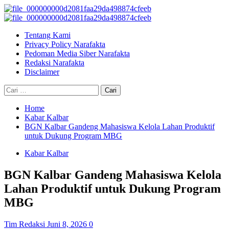
Skip
to
Primary
content
Menu
Tentang Kami
Privacy Policy Narafakta
Pedoman Media Siber Narafakta
Redaksi Narafakta
Disclaimer
Cari
untuk:
Home
Kabar Kalbar
BGN Kalbar Gandeng Mahasiswa Kelola Lahan Produktif
untuk Dukung Program MBG
Kabar Kalbar
BGN Kalbar Gandeng Mahasiswa Kelola
Lahan Produktif untuk Dukung Program
MBG
Tim Redaksi
Juni 8, 2026
0