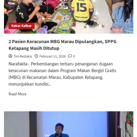
Kabar Kalbar
2 Pasien Keracunan MBG Marau Dipulangkan, SPPG
Ketapang Masih Ditutup
Tim Redaksi
Februari 11, 2026
0
Narafakta– Perkembangan terbaru penanganan dugaan
keracunan makanan dalam Program Makan Bergizi Gratis
(MBG) di Kecamatan Marau, Kabupaten Ketapang,
menunjukkan kondisi...
Read
Read More
more
about
2
Pasien
Keracunan
MBG
Marau