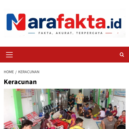
Skip
to
content
Primary
Menu
HOME
KERACUNAN
Keracunan