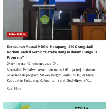
Dipulangkan,
SPPG
Ketapang
Masih
Ditutup
Kabar Kalbar
Keracunan Massal MBG di Ketapang, 340 Orang Jadi
Korban, Meksi Kerol: “Petaka Bangsa dalam Bungkus
Program”
Tim Redaksi
Februari 6, 2026
0
Narafakta-Peristiwa keracunan massal diduga terjadi dalam
pelaksanaan program Makan Bergizi Gratis (MBG) di Marau,
Kabupaten Ketapang, Kalimantan Barat. Sedikitnya 340...
Read
Read More
more
about
Keracunan
Massal