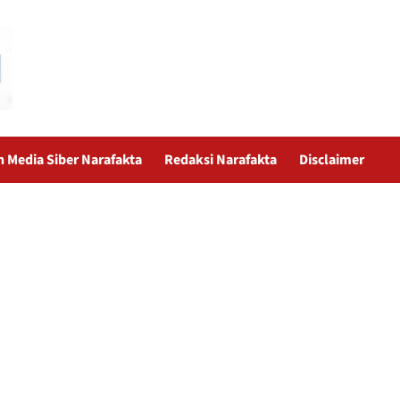
Media Siber Narafakta
Redaksi Narafakta
Disclaimer