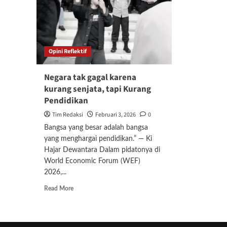
Opini Reflektif
Negara tak gagal karena
kurang senjata, tapi Kurang
Pendidikan
Tim Redaksi
Februari 3, 2026
0
Bangsa yang besar adalah bangsa
yang menghargai pendidikan.” — Ki
Hajar Dewantara Dalam pidatonya di
World Economic Forum (WEF)
2026,...
Read
Read More
more
about
Negara
tak