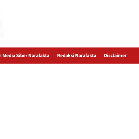
Media Siber Narafakta
Redaksi Narafakta
Disclaimer