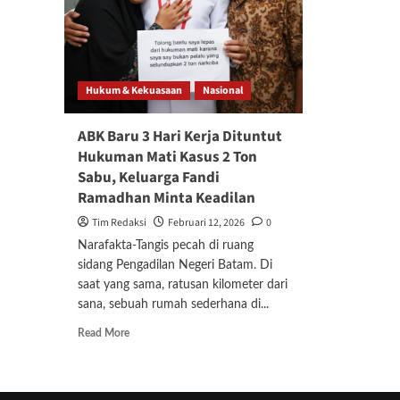
Hukum & Kekuasaan
Nasional
ABK Baru 3 Hari Kerja Dituntut
Hukuman Mati Kasus 2 Ton
Sabu, Keluarga Fandi
Ramadhan Minta Keadilan
Tim Redaksi
Februari 12, 2026
0
Narafakta-Tangis pecah di ruang
sidang Pengadilan Negeri Batam. Di
saat yang sama, ratusan kilometer dari
sana, sebuah rumah sederhana di...
Read
Read More
more
about
ABK
Baru