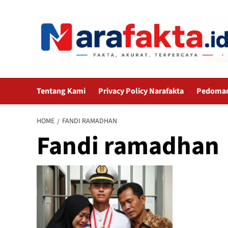
Skip
to
content
Tentang Kami
Privacy Policy Narafakta
Pedoman 
HOME
FANDI RAMADHAN
Fandi ramadhan