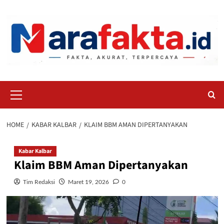
Skip
to
content
Primary
Menu
HOME
KABAR KALBAR
KLAIM BBM AMAN DIPERTANYAKAN
Kabar Kalbar
Klaim BBM Aman Dipertanyakan
Tim Redaksi
Maret 19, 2026
0